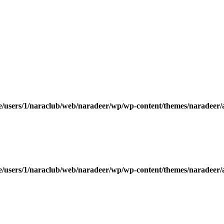
/users/1/naraclub/web/naradeer/wp/wp-content/themes/naradeer/
/users/1/naraclub/web/naradeer/wp/wp-content/themes/naradeer/