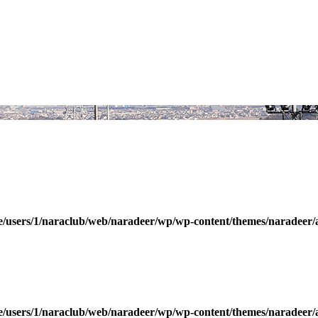
/users/1/naraclub/web/naradeer/wp/wp-content/themes/naradeer/
/users/1/naraclub/web/naradeer/wp/wp-content/themes/naradeer/